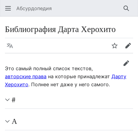
Абсурдопедия
Най
Библиография Дарта Херохито
Язык
Шпионит
Пра
прав
Это самый полный список текстов,
авторские права
на которые принадлежат
Дарту
Херохито
. Полнее нет даже у него самого.
#
А