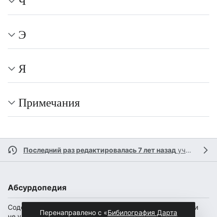
Ч
Э
Я
Примечания
Последний раз редактировалась 7 лет назад
участником
Абсурдопедия
Содержание доступно по лицензии
CC BY-SA 4.0
(если
Перенаправлено с «
Бибилография Дарта
не указано иное).