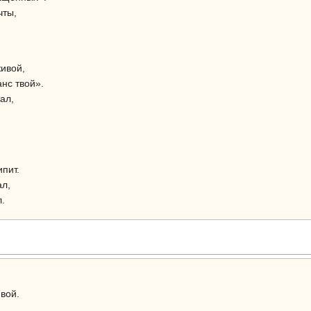
чты,
живой,
нс твой».
ал,
пит.
ал,
.
вой.