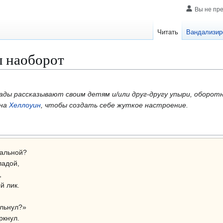
Вы не пр
Читать
Вандализир
 наоборот
ы рассказывают своим детям и/или друг-другу упыри, оборотни
 на
Хеллоуин
, чтобы создать себе жуткое настроение.
шальной?
адой,
,
й лик.
ильнул?»
ркнул.