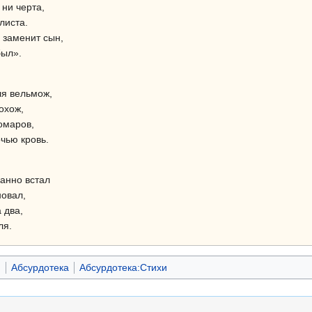
ни черта,
листа.
 заменит сын,
был».
ля вельмож,
охож,
омаров,
чью кровь.
анно встал
новал,
 два,
ля.
и
Абсурдотека
Абсурдотека:Стихи