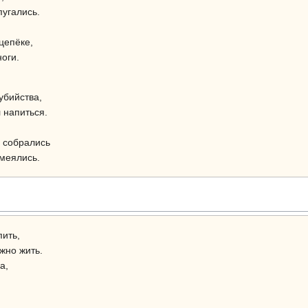
пугались.
цепёке,
оги.
убийства,
 напиться.
м собрались
меялись.
пить,
жно жить.
а,