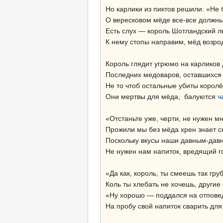
Но карлики из пиктов решили: «Не 
О вересковом мёде все-все должны
Есть слух — король Шотландский л
К нему стопы направим, мёд возро
Король глядит угрюмо на карликов 
Последних медоваров, оставшихся 
Не то чтоб остальные убиты корол
Они мертвы для мёда, балуются
ч
«Отстаньте уже, черти, не нужен мн
Прожили мы без мёда хрен знает ск
Поскольку вкусы наши давным-давн
Не нужен нам напиток, вредящий г
«Да как, король, ты смеешь так груб
Коль ты хлебать не хочешь, другие 
«Ну хорошо — поддался на отпове
На пробу свой напиток сварить для