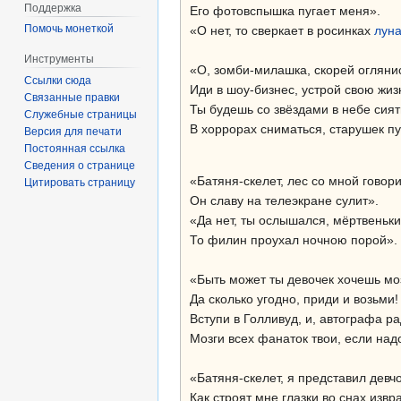
Поддержка
Его фотовспышка пугает меня».
Помочь монеткой
«О нет, то сверкает в росинках
лун
Инструменты
«О, зомби-милашка, скорей огляни
Ссылки сюда
Иди в шоу-бизнес, устрой свою жиз
Связанные правки
Ты будешь со звёздами в небе сият
Служебные страницы
В хоррорах сниматься, старушек пу
Версия для печати
Постоянная ссылка
Сведения о странице
«Батяня-скелет, лес со мной говори
Цитировать страницу
Он славу на телеэкране сулит».
«Да нет, ты ослышался, мёртвеньки
То филин проухал ночною порой».
«Быть может ты девочек хочешь мо
Да сколько угодно, приди и возьми!
Вступи в Голливуд, и, автографа ра
Мозги всех фанаток твои, если над
«Батяня-скелет, я представил девч
Как строят мне глазки во снах изв