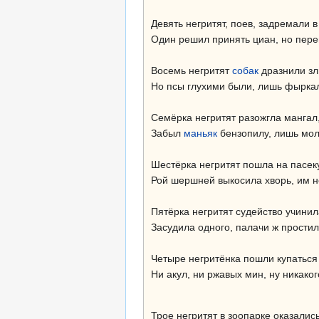
Девять негритят, поев, задремали в
Один решил принять циан, но пере
Восемь негритят
собак
дразнили зл
Но псы глухими были, лишь фыркал
Семёрка негритят разожгла мангал
Забыл
маньяк
бензопилу, лишь мол
Шестёрка негритят пошла на пасеку
Рой шершней выкосила хворь, им н
Пятёрка негритят судейство учинил
Засудила одного, палачи ж простил
Четыре негритёнка пошли купаться
Ни акул, ни ржавых мин, ну никаког
Трое негритят в зоопарке оказались