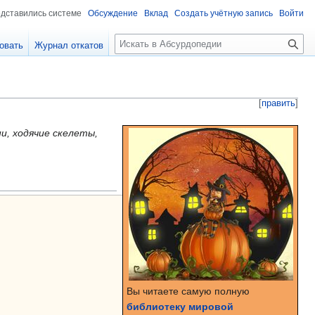
едставились системе
Обсуждение
Вклад
Создать учётную запись
Войти
П
овать
Журнал откатов
о
и
с
к
[
править
]
, ходячие скелеты,
Вы читаете самую полную
библиотеку мировой