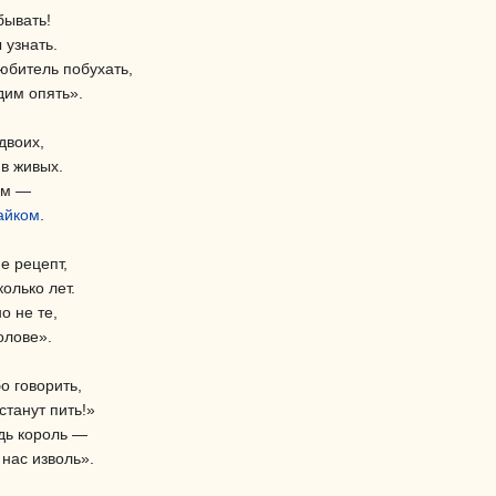
бывать!
 узнать.
юбитель побухать,
дим опять».
двоих,
в живых.
ём —
айком
.
е рецепт,
олько лет.
о не те,
олове».
о говорить,
станут пить!»
дь король —
 нас изволь».