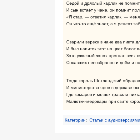
Седой и дряхлый карлик не помнит 
И сын встаёт у чана, он помнит пол
«Я стар, — ответил карлик, — меня
Он что-то ещё знает, а я рецепт за
Сварили вереск в чане два пикта д
И был напиток этот на цвет болот п
Зато ужасный запах прогнал всех к
Сосавших невозбранно и днём и но
Тогда король Шотландский обрадов
И министерство ядов в державе ос
Где комаров и мошек травили пикта
Малютки-медовары при свите коро
Категории
:
Статьи с аудиоверсиям