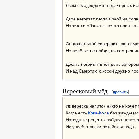
Львы с медведями тогда чёрных ис
Двое негритят легли в зной на солн
Налетели облака — встал один на н
Он пошёл чтоб совершить акт само
Но верёвки не найдя, в хлам решил
Десять негритят в тот день вечеро
И над Смертию с косой дружно пос
Вересковый мёд
[
править
]
Из вереска напиток никто не хочет 
Когда есть
Кока-Кола
без жажды мо
Народные рецепты забудут навсегд
Их унесёт навеки летейская вода.