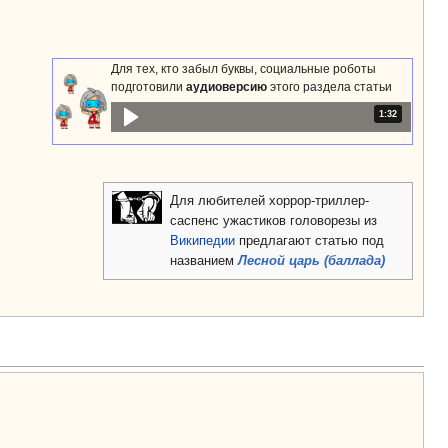
Для тех, кто забыл буквы, социальные роботы
подготовили
аудиоверсию
этого раздела статьи
Продолжительн
1:32
Для любителей хоррор-триллер-
саспенс ужастиков головорезы из
Википедии
предлагают статью под
названием
Лесной царь (баллада)