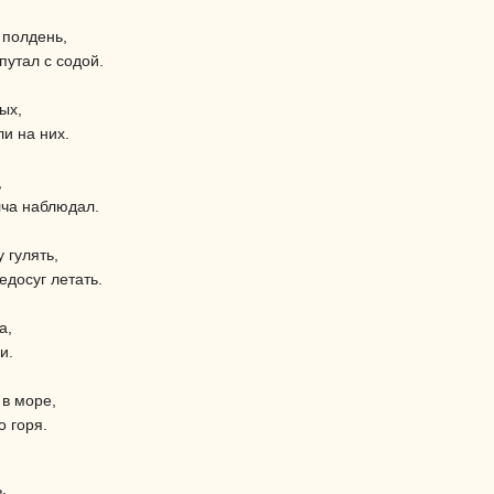
 полдень,
путал с содой.
ых,
и на них.
,
ча наблюдал.
 гулять,
едосуг летать.
а,
и.
 в море,
о горя.
,