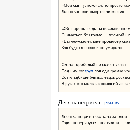
«Мой сын, успокойся, то просто ме
Давно уж твои омертвели мозги».
«Эй, парень, ведь ты несомненно 
Сниматься без грима — великий ша
«Батяня-скелет, мне продюсер сказ
Как будто я вовсе и не умирал».
Скелет оробелый не скачет, летит,
Под ним уж
труп
лошади громко хри
Вот кладбище близко, ездок доскак
В руках его мальчик оживший лежал
Десять негритят
[
править
]
Десятка негритят болтала за едой,
Один поперхнулся, постукали — жи