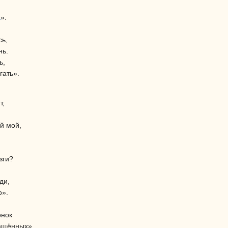
а
».
сь,
нь.
ь,
гать».
т,
й мой,
зги?
ди,
о».
онок
ращённых».