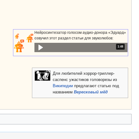
Нейросинтезатор голосом аудио-донора «Эдуард»
озвучил этот раздел статьи для звуколюбов:
Продолжительн
1:48
Для любителей хоррор-триллер-
саспенс ужастиков головорезы из
Википедии
предлагают статью под
названием
Вересковый мёд