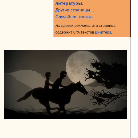
литературы
.
Другие страницы…
Случайная книжка
На правах рекламы:
эта страница
содержит 0 % текстов
Викитеки
.