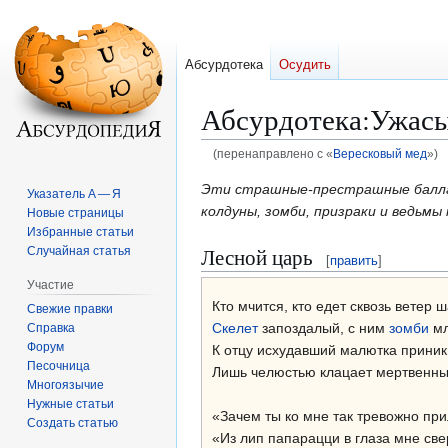
Абсурдотека
Осудить
Абсурдотека
:
Ужасы
(перенаправлено с «
Вересковый мед
»)
Перейти
Перейти
Эти страшные-престрашные баллад
Указатель А — Я
к
к
колдуны, зомби, призраки и ведьмы
Новые страницы
навигации
поиску
Избранные статьи
Лесной царь
Случайная статья
[
править
]
Участие
Кто мчится, кто едет сквозь ветер 
Свежие правки
Скелет
запоздалый, с ним
зомби
мл
Справка
Форум
К отцу исхудавший малютка приник
Песочница
Лишь челюстью клацает мертвенны
Многоязычие
Нужные статьи
«Зачем ты ко мне так тревожно пр
Создать статью
«Из лип папарацци в глаза мне све