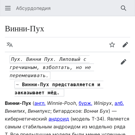
Абсурдопедия
Най
Винни-Пух
Язык
Шпионит
Пра
Пух. Винни Пух. Липовый с 
прав
гречишным, взболтать, но не 
перемешивать.
~ 
Винни-Пух представляется и 
заказывает мёд. 
Винни-Пух
(
англ.
Winnie-Pooh
,
бурж.
Winipyx
,
алб.
Винипих
,
Винипукс
; битардское:
Вонни Бух
) —
кибернетический
андроид
(модель Т-34). Является
самым стабильным андроидом из модельно ряда
Т. Все предыдущие модели были менее успешные