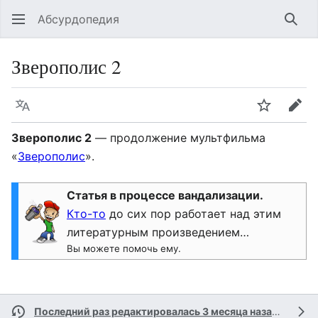
Абсурдопедия
Най
Зверополис 2
Язык
Шпионит
Пра
Зверополис 2
— продолжение мультфильма
«
Зверополис
».
Статья в процессе вандализации.
Кто-то
до сих пор работает над этим
литературным произведением…
Вы можете помочь ему.
Последний раз редактировалась 3 месяца назад
участн