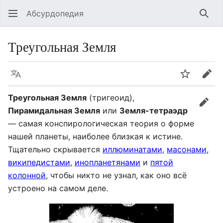
Абсурдопедия
Най
Треугольная Земля
Язык
Шпионит
Пра
Треугольная Земля
(тригеоид),
прав
Пирамидальная Земля
или
Земля-тетраэдр
— самая конспирологическая теория о форме
нашей планеты, наиболее близкая к истине.
Тщательно скрывается
иллюминатами
,
масонами
,
википедистами
,
инопланетянами
и
пятой
колонной
, чтобы никто не узнал, как оно всё
устроено на самом деле.