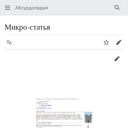
Абсурдопедия
Най
Микро-статья
Язык
Шпионит
Пра
прав