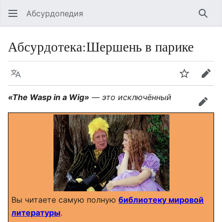
Абсурдопедия
Най
Абсурдотека
:
Шершень в парике
Язык
Шпионит
Пра
«The Wasp in a Wig»
— это исключëнный
прав
Вы читаете самую полную
библиотеку мировой
литературы
.