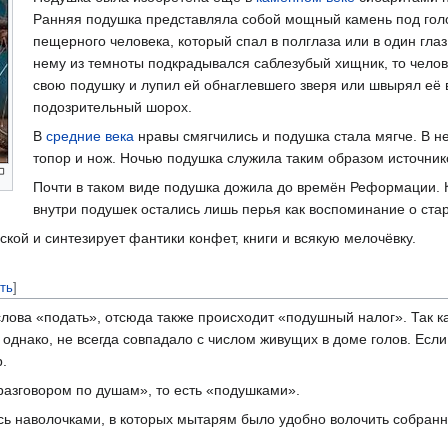
Ранняя подушка представляла собой мощный камень под го
пещерного человека, который спал в полглаза или в один глаз.
нему из темноты подкрадывался саблезубый хищник, то чело
свою подушку и лупил ей обнаглевшего зверя или швырял её в
подозрительный шорох.
В
средние века
нравы смягчились и подушка стала мягче. В не
топор и нож. Ночью подушка служила таким образом источни
Почти в таком виде подушка дожила до времён Реформации. 
внутри подушек остались лишь перья как воспоминание о ста
кой и синтезирует фантики конфет, книги и всякую мелочёвку.
ть
]
лова «подать», отсюда также происходит «подушный налог». Так ка
 однако, не всегда совпадало с числом живущих в доме голов. Есл
.
разговором по душам», то есть «подушками».
сь наволочками, в которых мытарям было удобно волочить собранн