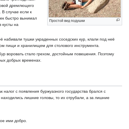
ловой дремлющего
 В случае если к
век быстро вынимал
Простой вид подушки
 кусты на
ё набивали тушки украденных соседских кур, клали под неё
ком пищи и хранилищем для столового инструмента.
Кур воровать стало грехом, достойным повешения. Поэтому
рых добрых временах.
к налог с появления буржуазного государства брался с
и находились лишние головы, то их отрубали, а за лишние
ое ими добро.