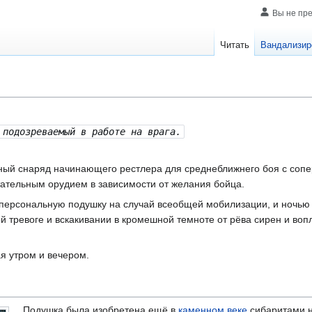
Вы не пр
Читать
Вандализир
 подозреваемый в работе на врага.
ый снаряд начинающего рестлера для среднеближнего боя с соп
ательным орудием в зависимости от желания бойца.
персональную подушку на случай всеобщей мобилизации, и ночью 
ой тревоге и вскакивании в кромешной темноте от рёва сирен и воп
я утром и вечером.
Подушка была изобретена ещё в
каменном веке
сибаритами н