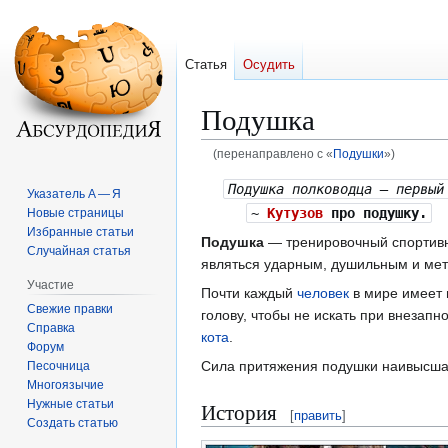
Статья
Осудить
Подушка
(перенаправлено с «
Подушки
»)
Перейти
Перейти
Подушка полководца — первый
Указатель А — Я
к
к
~
Кутузов
про подушку.
Новые страницы
навигации
поиску
Избранные статьи
Подушка
— тренировочный спортивн
Случайная статья
являться ударным, душильным и мет
Участие
Почти каждый
человек
в мире имеет 
Свежие правки
голову, чтобы не искать при внезапн
Справка
кота
.
Форум
Сила притяжения подушки наивысша
Песочница
Многоязычие
Нужные статьи
История
[
править
]
Создать статью