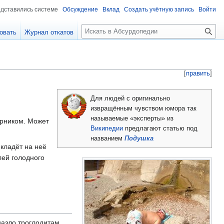
едставились системе
Обсуждение
Вклад
Создать учётную запись
Войти
П
овать
Журнал откатов
о
и
с
к
[
править
]
Для людей с оригинально
извращённым чувством юмора так
называемые «эксперты» из
ерником. Может
Википедии
предлагают статью под
названием
Подушка
кладёт на неё
лей голодного
азло троглодитам.