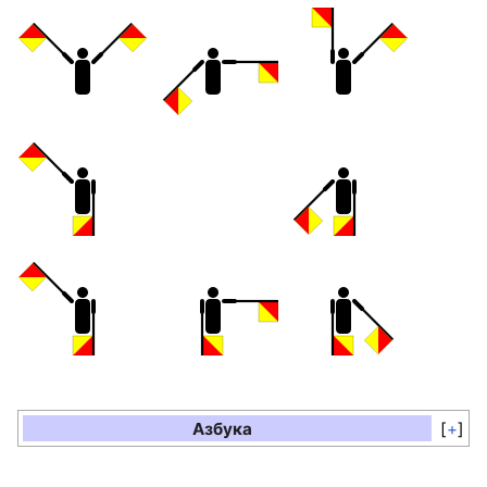
Азбука
+