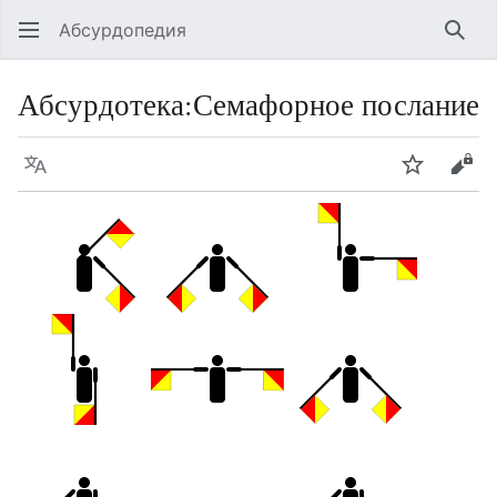
Абсурдопедия
Най
Абсурдотека
:
Семафорное послание
Язык
Шпионит
Поз