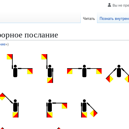
Вы не пр
Читать
Познать внутрен
орное послание
ние
»)