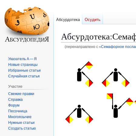
Абсурдотека
Осудить
Абсурдотека
:
Семаф
(перенаправлено с «
Семафорное посла
Перейти
Перейти
Указатель А — Я
к
к
Новые страницы
навигации
поиску
Избранные статьи
Случайная статья
Участие
Свежие правки
Справка
Форум
Песочница
Многоязычие
Нужные статьи
Создать статью