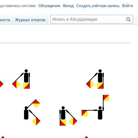
едставились системе
Обсуждение
Вклад
Создать учётную запись
Войти
П
ности
Журнал откатов
о
и
с
к