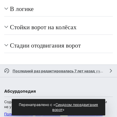
В логике
Стойки ворот на колёсах
Стадии отодвигания ворот
Последний раз редактировалась 7 лет назад
участником
Абсурдопедия
Содержание доступно по лицензии
CC BY-SA 4.0
(если
Перенаправлено с «
Синдром передвигания
не указано иное).
ворот
»
Политика конфиденциальности
Настольная версия