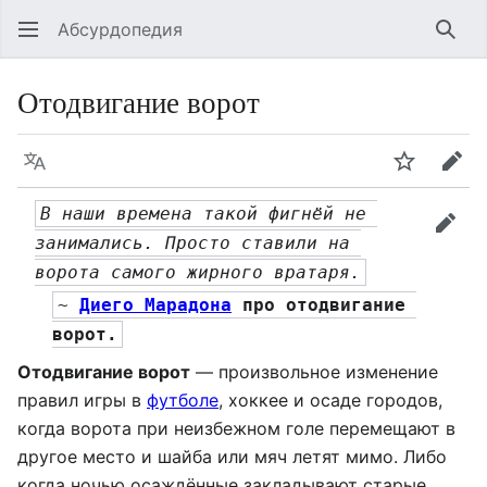
Абсурдопедия
Най
Отодвигание ворот
Язык
Шпионит
Пра
В наши времена такой фигнёй не 
прав
занимались. Просто ставили на 
ворота самого жирного вратаря.
~ 
Диего Марадона
 про отодвигание 
ворот.
Отодвигание ворот
— произвольное изменение
правил игры в
футболе
, хоккее и осаде городов,
когда ворота при неизбежном голе перемещают в
другое место и шайба или мяч летят мимо. Либо
когда ночью осаждённые закладывают старые