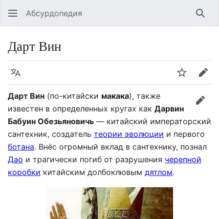
Абсурдопедия
Най
Дарт Вин
Язык
Шпионит
Пра
Дарт Вин
(по-китайски
макака
), также
прав
известен в определенных кругах как
Дарвин
Бабуин Обезьяновичь
— китайский императорский
сантехник, создатель
теории эволюции
и первого
ботана
. Внёс огромный вклад в сантехнику, познал
Дао
и трагически погиб от разрушения
черепной
коробки
китайским долбоклювым
дятлом
.