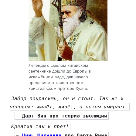
Легенды о смелом китайском
сантехнике дошли до Европы в
искажённом виде, дав начало
преданиям о таинственном
христианском преторе Хуане.
Забор покрасишь, он и стоит. Так же и 
человек: живёт, живёт, а потом умирает.
~ 
Дарт Вин
 про теорию эволюции
Креатив так и прёт!
~ 
Цинь Шихуанди
 про Дарта Вина