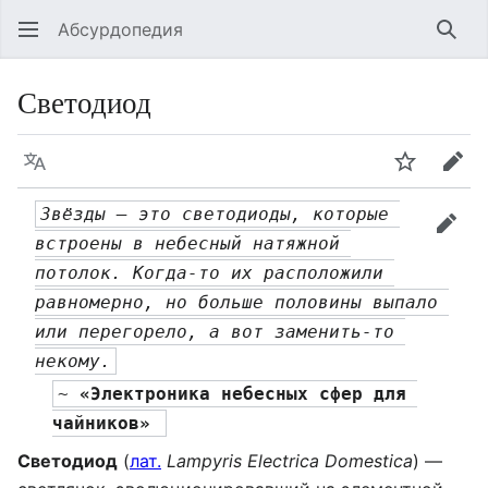
Абсурдопедия
Най
Светодиод
Язык
Шпионит
Пра
Звёзды — это светодиоды, которые 
прав
встроены в небесный натяжной 
потолок. Когда-то их расположили 
равномерно, но больше половины выпало 
или перегорело, а вот заменить-то 
некому.
~ 
«Электроника небесных сфер для 
чайников» 
Светодиод
(
лат.
Lampyris Electrica Domestica
) —