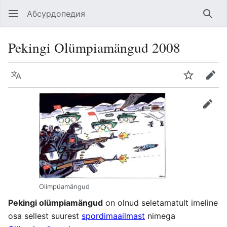
Абсурдопедия
Най
Pekingi Olümpiamängud 2008
Язык
Шпионит
Пра
прав
Olimpüamängud
Pekingi olümpiamängud
on olnud seletamatult imeline
osa sellest suurest
spordimaailmast
nimega