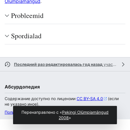
Olümpiamängud
.
Probleemid
Spordialad
Последний раз редактировалась год назад
участником
Абсурдопедия
Содержание доступно по лицензии
CC BY-SA 4.0
(если
не указано иное).
Политика конфиденциальности
Настольная версия
Перенаправлено с «
Pekingi Olümpiamängud
2008
»