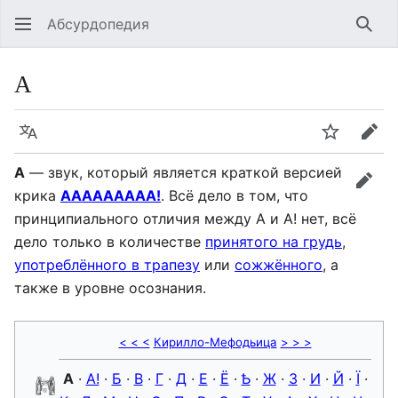
Абсурдопедия
Най
А
Язык
Шпионит
Пра
А
— звук, который является краткой версией
прав
крика
ААААААААА!
. Всё дело в том, что
принципиального отличия между А и А! нет, всё
дело только в количестве
принятого на грудь
,
употреблённого в трапезу
или
сожжённого
, а
также в уровне осознания.
< < <
Кирилло-Мефодьица
> > >
А
·
А!
·
Б
·
В
·
Г
·
Д
·
Е
·
Ё
·
Ѣ
·
Ж
·
З
·
И
·
Й
·
Ї
·