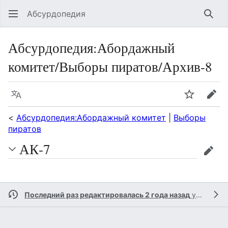
Абсурдопедия
Най
Абсурдопедия
:
Абордажный
комитет/Выборы пиратов/Архив-8
Язык
Шпионит
Пра
<
Абсурдопедия:Абордажный комитет
|
Выборы
пиратов
АК-7
прав
Последний раз редактировалась 2 года назад
участником