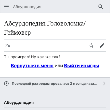
Абсурдопедия
Най
Абсурдопедия
:
Головоломка/
Геймовер
Язык
Шпионит
Пра
Ты проиграл! Ну как же так?
Вернуться в меню
или
Выйти из игры
Последний раз редактировалась 2 месяца назад
участн
Абсурдопедия