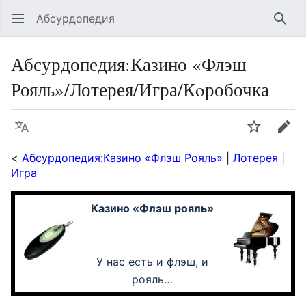
Абсурдопедия
Най
Абсурдопедия
:
Казино «Флэш
Рояль»/Лотерея/Игра/Кoробочка
Язык
Шпионит
Пра
<
Абсурдопедия:Казино «Флэш Рояль»
|
Лотерея
|
Игра
Казино «Флэш рояль»
У нас есть и флэш, и
рояль…