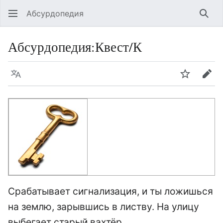
Абсурдопедия
Най
Абсурдопедия
:
Квест/К
Язык
Шпионит
Пра
Срабатывает сигнализация, и ты ложишься
на землю, зарывшись в листву. На улицу
выбегает старый вахтёр.