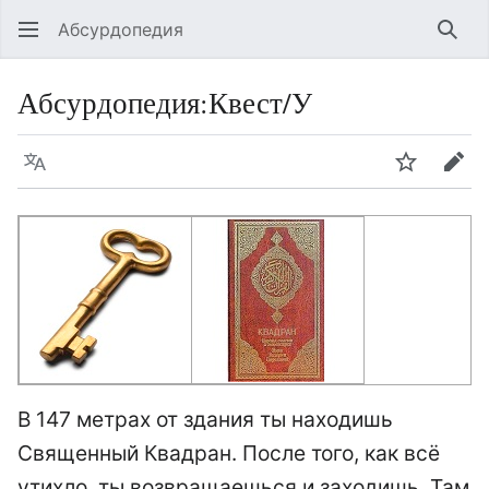
Абсурдопедия
Най
Абсурдопедия
:
Квест/У
Язык
Шпионит
Пра
В 147 метрах от здания ты находишь
Священный Квадран. После того, как всё
утихло, ты возвращаешься и заходишь. Там