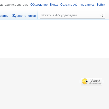
едставились системе
Обсуждение
Вклад
Создать учётную запись
Войти
П
овать
Журнал откатов
о
и
с
к