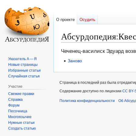
О проекте
Осудить
Абсурдопедия
:
Квес
Перейти
Перейти
Чеченец-василиск Эдуард возв
к
к
Указатель А — Я
Заново
навигации
поиску
Новые страницы
Избранные статьи
Случайная статья
Страница в последний раз была отредактиро
Участие
Содержание доступно по лицензии
CC BY-S
Свежие правки
Справка
Политика конфиденциальности
Об Абсур
Форум
Песочница
Многоязычие
Нужные статьи
Создать статью