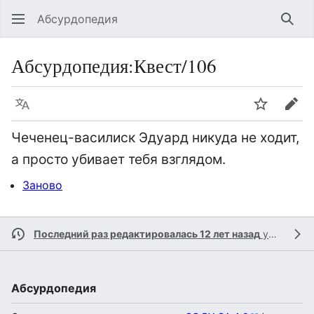
Абсурдопедия
Най
Абсурдопедия
:
Квест/106
Язык
Шпионит
Пра
Чеченец-василиск Эдуард никуда не ходит,
а просто убивает тебя взглядом.
Заново
Последний раз редактировалась 12 лет назад
участником
Абсурдопедия