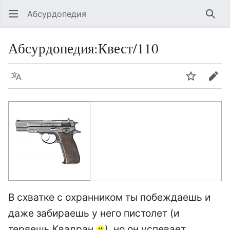
Абсурдопедия
Най
Абсурдопедия
:
Квест/110
Язык
Шпионит
Пра
В схватке с охранником ты побеждаешь и
даже забираешь у него пистолет (и
теряешь Квадран
), но он успевает