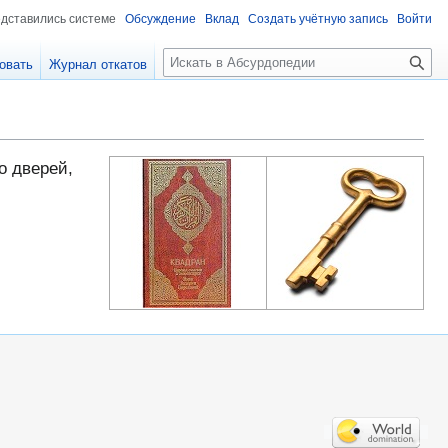
едставились системе
Обсуждение
Вклад
Создать учётную запись
Войти
П
овать
Журнал откатов
о
и
с
к
о дверей,