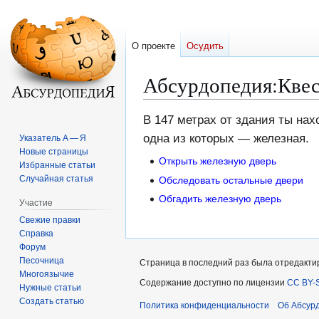
О проекте
Осудить
Абсурдопедия
:
Квес
Перейти
Перейти
В 147 метрах от здания ты на
к
к
одна из которых — железная.
Указатель А — Я
навигации
поиску
Новые страницы
Открыть железную дверь
Избранные статьи
Случайная статья
Обследовать остальные двери
Обгадить железную дверь
Участие
Свежие правки
Справка
Форум
Песочница
Страница в последний раз была отредактиро
Многоязычие
Содержание доступно по лицензии
CC BY-S
Нужные статьи
Создать статью
Политика конфиденциальности
Об Абсур