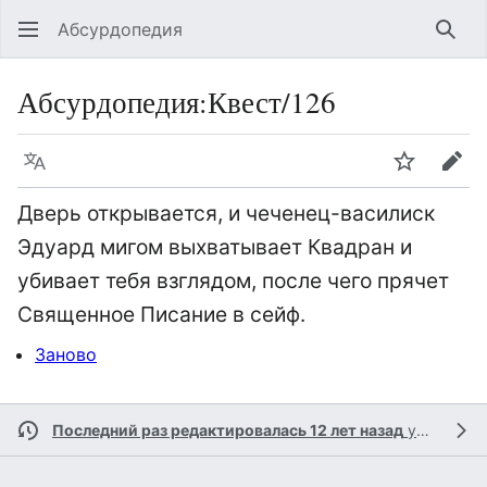
Абсурдопедия
Най
Абсурдопедия
:
Квест/126
Язык
Шпионит
Пра
Дверь открывается, и чеченец-василиск
Эдуард мигом выхватывает Квадран и
убивает тебя взглядом, после чего прячет
Священное Писание в сейф.
Заново
Последний раз редактировалась 12 лет назад
участником