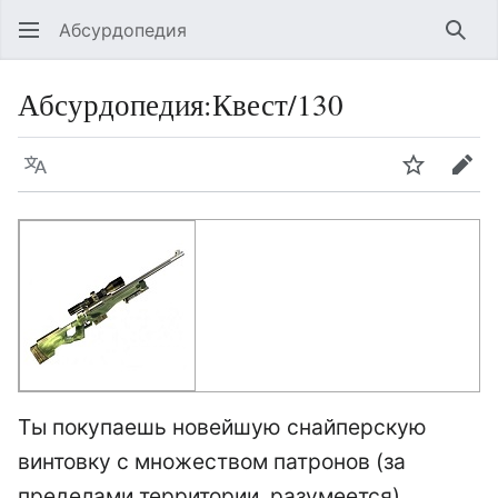
Абсурдопедия
Най
Абсурдопедия
:
Квест/130
Язык
Шпионит
Пра
Ты покупаешь новейшую снайперскую
винтовку с множеством патронов (за
пределами территории, разумеется).