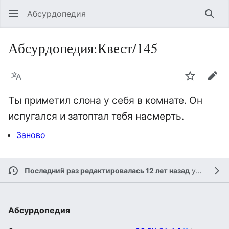
Абсурдопедия
Най
Абсурдопедия
:
Квест/145
Язык
Шпионит
Пра
Ты приметил слона у себя в комнате. Он
испугался и затоптал тебя насмерть.
Заново
Последний раз редактировалась 12 лет назад
участником
Абсурдопедия