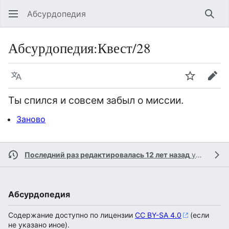
Абсурдопедия
Най
Абсурдопедия
:
Квест/28
Язык
Шпионит
Пра
Ты спился и совсем забыл о миссии.
Заново
Последний раз редактировалась 12 лет назад
участником
Абсурдопедия
Содержание доступно по лицензии
CC BY-SA 4.0
(если
не указано иное).