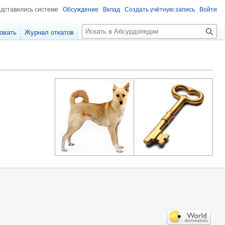
едставились системе
Обсуждение
Вклад
Создать учётную запись
Войти
П
овать
Журнал откатов
о
и
с
к