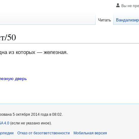
Вы не пр
Читать
Вандализир
т/50
дна из которых — железная.
лезную дверь
вана 5 октября 2014 года в 08:02.
A 4.0
(если не указано иное).
допедии
Отказ от безответственности
Мобильная версия