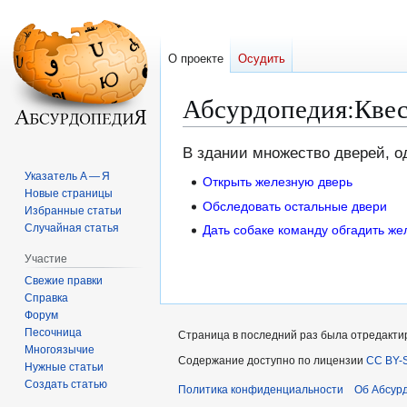
О проекте
Осудить
Абсурдопедия
:
Квес
Перейти
Перейти
В здании множество дверей, о
к
к
Указатель А — Я
Открыть железную дверь
навигации
поиску
Новые страницы
Обследовать остальные двери
Избранные статьи
Случайная статья
Дать собаке команду обгадить же
Участие
Свежие правки
Справка
Форум
Песочница
Страница в последний раз была отредактиро
Многоязычие
Содержание доступно по лицензии
CC BY-S
Нужные статьи
Создать статью
Политика конфиденциальности
Об Абсур