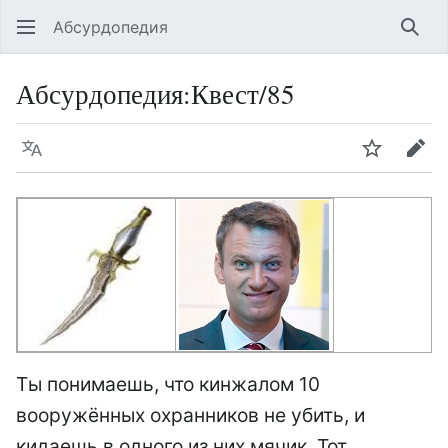
Абсурдопедия
Най
Абсурдопедия
:
Квест/85
Язык
Шпионит
Пра
Ты понимаешь, что кинжалом 10
вооружённых охранников не убить, и
кидаешь в одного из них мячик. Тот