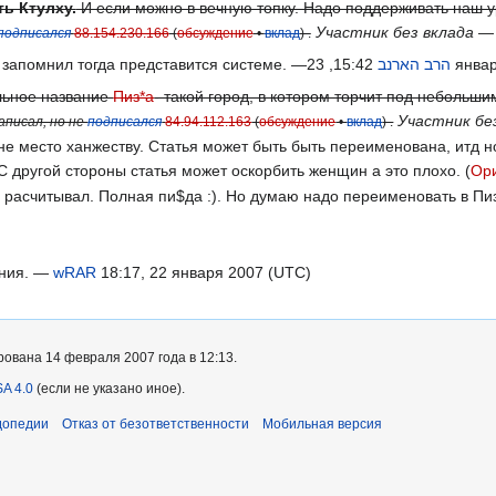
ь Ктулху.
И если можно в вечную топку. Надо поддерживать наш у
Участник без вклада
подписался
88.154.230.166
(
обсуждение
•
вклад
) .
 запомнил тогда представится системе. —
הרב הארנב
15:42, 2
ьное название
Пиз*а
- такой город, в котором торчит под небольши
Участник бе
аписал, но не
подписался
84.94.112.163
(
обсуждение
•
вклад
) .
не место ханжеству. Статья может быть быть переименована, итд н
С другой стороны статья может оскорбить женщин а это плохо. (
Ор
 и расчитывал. Полная пи$да :). Но думаю надо переименовать в П
ания. —
wRAR
18:17, 22 января 2007 (UTC)
ована 14 февраля 2007 года в 12:13.
A 4.0
(если не указано иное).
допедии
Отказ от безответственности
Мобильная версия