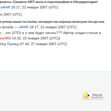
ровень. Скажите НЕТ мату и порнографии в Абсурдопедии!
—
wRAR
18:17, 22 января 2007 (UTC)
3 января 2007 (UTC)
м углом какая-то палка, которую так хорошо воткнули что до сих
з вклада
—
wRAR
18:17, 22 января 2007 (UTC)
о… кто (ХТО) и о чем будет писать??? Афтор создал статью и
ион955
14:32, 22 января 2007 (UTC))
из*ец
Превед
07:44, 27 января 2007 (UTC)