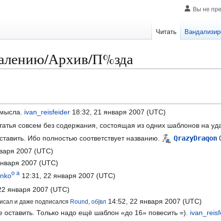
Вы не пр
Читать
Вандализир
далению/Архив/П%зда
смысла.
ivan_reisfeider
18:32, 21 января 2007 (UTC)
татья совсем без содержания, состоящая из одних шаблонов на уда
тавить. Ибо полностью соответствует названию.
Qrazy
Draqon
0
варя 2007 (UTC)
января 2007 (UTC)
o
a
nko
12:31, 22 января 2007 (UTC)
22 января 2007 (UTC)
14:52, 22 января 2007 (UTC)
исал и даже подписался
Round
,
об
|
вл
не оставить. Только надо ещё шаблон «до 16» повесить =).
ivan_reisf