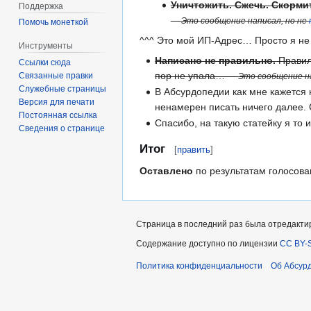
Уничтожить. Сжечь. Скормит
Поддержка
—
Это сообщение написал, но не
Помочь монеткой
^^^ Это мой ИП-Адрес… Просто я не
Инструменты
Написано не правильно.
Правил
Ссылки сюда
пор не упала…
Связанные правки
—
Это сообщение н
Служебные страницы
В Абсурдопедии как мне кажется 
Версия для печати
ненамерен писать ничего далее. 
Постоянная ссылка
Спасибо, на такую статейку я то
Сведения о странице
Итог
[
править
]
Оставлено
по результатам голосов
Страница в последний раз была отредактир
Содержание доступно по лицензии
CC BY-S
Политика конфиденциальности
Об Абсур