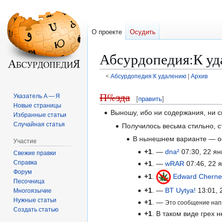
О проекте
Осудить
Абсурдопедия
:
К у
<
Абсурдопедия:К удалению
|
Архив
Перейти
Перейти
П%зда
Указатель А — Я
[
править
]
к
к
Новые страницы
Выношу, ибо ни содержания, ни 
навигации
поиску
Избранные статьи
Случайная статья
Получилось весьма стильно, с
В нынешнем варианте — ос
Участие
+1
. —
dna²
07:30, 22 ян
Свежие правки
Справка
+1
. —
wRAR
07:46, 22 
Форум
+1
.
Edward Cherne
Песочница
+1
. —
BT Uytya!
13:01, 
Многоязычие
Нужные статьи
+1
. —
Это сообщение нап
Создать статью
+1
. В таком виде грех 