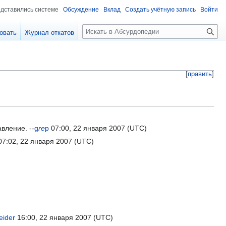
едставились системе
Обсуждение
Вклад
Создать учётную запись
Войти
П
овать
Журнал откатов
о
и
с
к
[
править
]
вление. --
g
re
p
07:00, 22 января 2007 (UTC)
7:02, 22 января 2007 (UTC)
eider
16:00, 22 января 2007 (UTC)