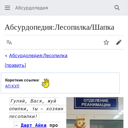
Абсурдопедия
Най
Абсурдопедия
:
Лесопилка/Шапка
Язык
Шпионит
Пра
<
Абсурдопедия:Лесопилка
[
править
]
Короткие ссылки
:
АП:КУЛ
Гуляй, Вася, жуй 
опилки, ты — хозяин 
лесопилки!
~ 
Дарт Айка
 про 