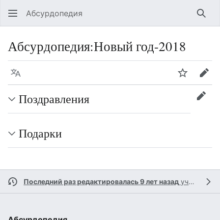
Абсурдопедия
Най
Абсурдопедия
:
Новый год-2018
Язык
Шпионит
Пра
Поздравления
прав
Подарки
Последний раз редактировалась 9 лет назад
участником
Абсурдопедия