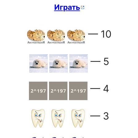
Играть
— 10
— 5
— 4
— 3