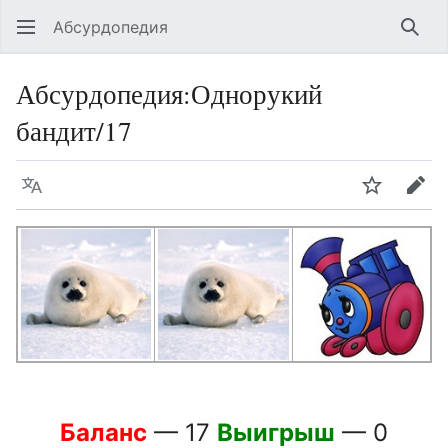
Абсурдопедия
Най
Абсурдопедия
:
Однорукий
бандит/17
Язык
Шпионит
Пра
Баланс
— 17
Выигрыш
— 0