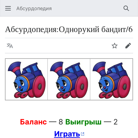
Абсурдопедия
Най
Абсурдопедия
:
Однорукий бандит/6
Язык
Шпионит
Пра
Баланс
— 8
Выигрыш
— 2
Играть