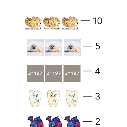
— 10
— 5
— 4
— 3
— 2