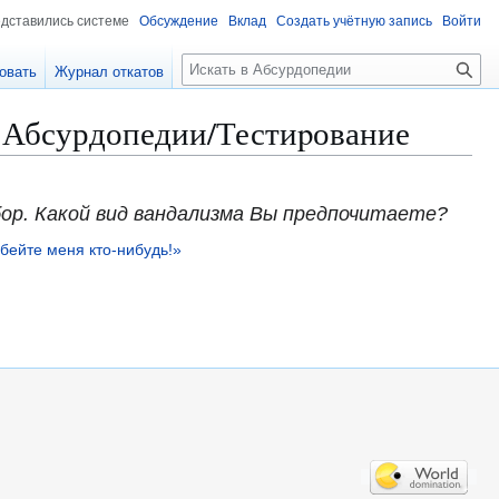
едставились системе
Обсуждение
Вклад
Создать учётную запись
Войти
П
овать
Журнал откатов
о
и
в Абсурдопедии/Тестиpование
с
к
бор. Какой вид вандализма Вы предпочитаете?
бейте меня кто-нибудь!»