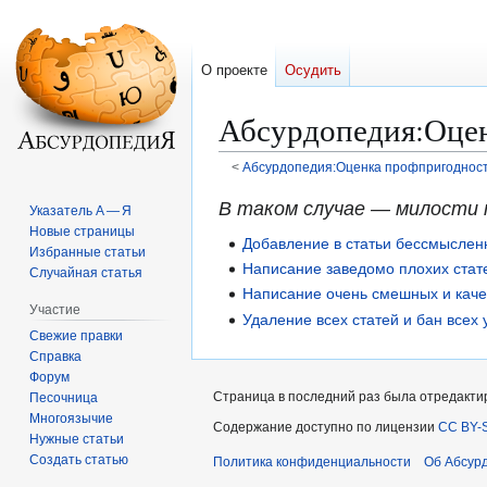
О проекте
Осудить
Абсурдопедия
:
Оцен
<
Абсурдопедия:Оценка профпригодност
Перейти
Перейти
В таком случае — милости 
Указатель А — Я
к
к
Новые страницы
Добавление в статьи бессмыслен
навигации
поиску
Избранные статьи
Написание заведомо плохих стат
Случайная статья
Написание очень смешных и каче
Участие
Удаление всех статей и бан всех 
Свежие правки
Справка
Форум
Страница в последний раз была отредактир
Песочница
Многоязычие
Содержание доступно по лицензии
CC BY-S
Нужные статьи
Создать статью
Политика конфиденциальности
Об Абсур