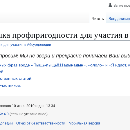
Вы не пр
Читать
Вандализир
ка профпригодности для участия 
и для участия в Абсурдопедии
просим! Мы не звери и прекрасно понимаем Ваш вы
ных фраз вроде «Пыщь-пыщь!!11адынадын», «ололо» и «Я идиот, у
ей.
ственных статей.
участников.
ована 10 июля 2010 года в 13:34.
A 4.0
(если не указано иное).
допедии
Отказ от безответственности
Мобильная версия