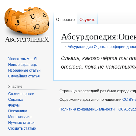
О проекте
Осудить
Абсурдопедия
:
Оцен
<
Абсурдопедия:Оценка профпригодност
Перейти
Перейти
Слышь, какого чёрта ты оп
Указатель А — Я
к
к
Новые страницы
отсюда, пока не накостыля
навигации
поиску
Избранные статьи
Случайная статья
Участие
Страница в последний раз была отредактир
Свежие правки
Справка
Содержание доступно по лицензии
CC BY-S
Форум
Политика конфиденциальности
Об Абсур
Песочница
Многоязычие
Нужные статьи
Создать статью