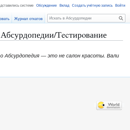
едставились системе
Обсуждение
Вклад
Создать учётную запись
Войти
П
овать
Журнал откатов
о
и
в Абсурдопедии/Тecтирoвание
с
к
то Абсурдопедия — это не салон красоты. Вали