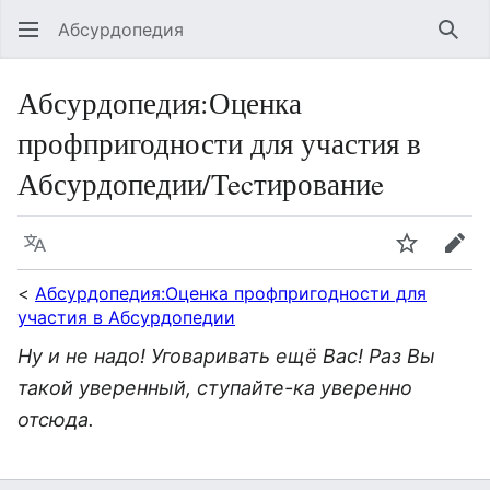
Абсурдопедия
Най
Абсурдопедия
:
Оценка
профпригодности для участия в
Абсурдопедии/Tecтированиe
Язык
Шпионит
Пра
<
Абсурдопедия:Оценка профпригодности для
участия в Абсурдопедии
Ну и не надо! Уговаривать ещё Вас! Раз Вы
такой уверенный, ступайте-ка уверенно
отсюда.