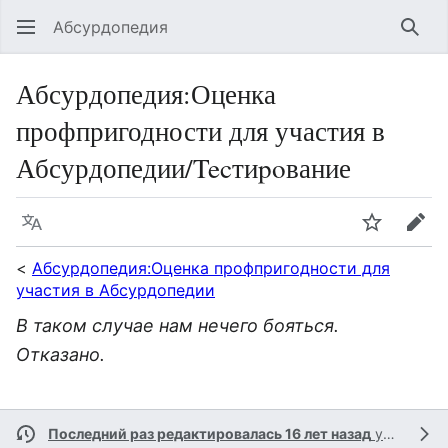
Абсурдопедия
Най
Абсурдопедия
:
Оценка
профпригодности для участия в
Абсурдопедии/Tecтиpoвание
Язык
Шпионит
Пра
<
Абсурдопедия:Оценка профпригодности для
участия в Абсурдопедии
В таком случае нам нечего бояться.
Отказано.
Последний раз редактировалась 16 лет назад
участником