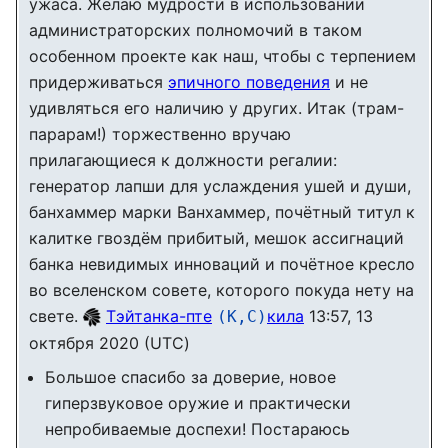
ужаса. Желаю мудрости в использовании
администраторских полномочий в таком
особенном проекте как наш, чтобы с терпением
придерживаться
эпичного поведения
и не
удивляться его наличию у других. Итак (трам-
парарам!) торжественно вручаю
прилагающиеся к должности регалии:
генератор лапши для услаждения ушей и души,
банхаммер марки Ванхаммер, почётный титул к
калитке гвоздём прибитый, мешок ассигнаций
банка невидимых инноваций и почётное кресло
во вселенском совете, которого покуда нету на
свете.
Тэйтанка-пте
кила
13:57, 13
(К,С)
октября 2020 (UTC)
Большое спасибо за доверие, новое
гиперзвуковое оружие и практически
непробиваемые доспехи! Постараюсь