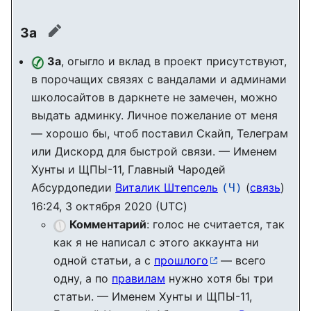
За
править
За
, огыгло и вклад в проект присутствуют,
в порочащих связях с вандалами и админами
школосайтов в даркнете не замечен, можно
выдать админку. Личное пожелание от меня
— хорошо бы, чтоб поставил Скайп, Телеграм
или Дискорд для быстрой связи. — Именем
Хунты и ЩПЫ-11, Главный Чародей
Абсурдопедии
Виталик Штепсель
(
связь
)
(Ч)
16:24, 3 октября 2020 (UTC)
Комментарий
: голос не считается, так
как я не написал с этого аккаунта ни
одной статьи, а с
прошлого
— всего
одну, а по
правилам
нужно хотя бы три
статьи. — Именем Хунты и ЩПЫ-11,