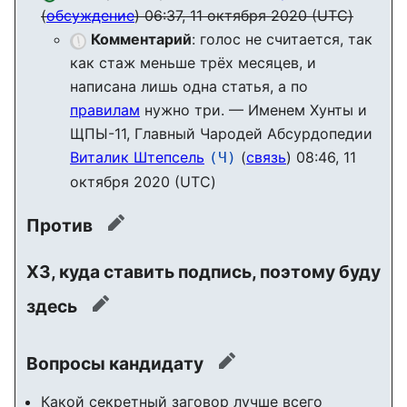
(
обсуждение
) 06:37, 11 октября 2020 (UTC)
Комментарий
: голос не считается, так
как стаж меньше трёх месяцев, и
написана лишь одна статья, а по
правилам
нужно три. — Именем Хунты и
ЩПЫ-11, Главный Чародей Абсурдопедии
Виталик Штепсель
(
связь
) 08:46, 11
(Ч)
октября 2020 (UTC)
Против
править
ХЗ, куда ставить подпись, поэтому буду
здесь
править
Вопросы кандидату
править
Какой секретный заговор лучше всего