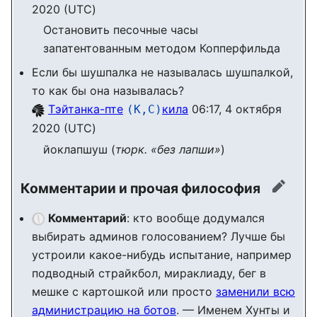
2020 (UTC)
Остановить песочные часы
запатентованным методом Копперфильда
Если бы шушпалка не называлась шушпалкой,
то как бы она называлась?
Тэйтанка-пте
кила
06:17, 4 октября
(К,С)
2020 (UTC)
йоклапшуш (
тюрк. «без лапши»
)
Комментарии и прочая философия
прави
Комментарий
: кто вообще додумался
выбирать админов голосованием? Лучше бы
устроили какое-нибудь испытание, например
подводный страйкбол, мираклиаду, бег в
мешке с картошкой или просто
заменили всю
администрацию на ботов
. — Именем Хунты и