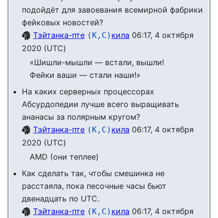
подойдёт для завоевания всемирной фабрики
фейковых новостей?
Тэйтанка-пте
кила
06:17, 4 октября
(К,С)
2020 (UTC)
«Шишли-мышли — встали, вышли!
Фейки ваши — стали наши!»
На каких серверных процессорах
Абсурдопедии лучше всего выращивать
ананасы за полярным кругом?
Тэйтанка-пте
кила
06:17, 4 октября
(К,С)
2020 (UTC)
AMD (они теплее)
Как сделать так, чтобы смешинка не
расстаяла, пока песочные часы бьют
двенадцать по UTC.
Тэйтанка-пте
кила
06:17, 4 октября
(К,С)