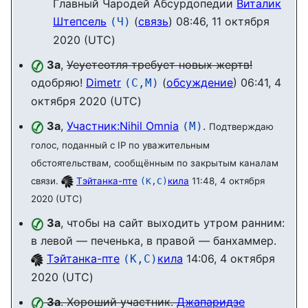
Главный Чародей Абсурдопедии
Виталик
Штепсель
(
связь
) 08:46, 11 октября
(Ч)
2020 (UTC)
За
,
Уеуетеотля требует новых жертв!
одобряю!
Dimetr
(
обсуждение
) 06:41, 4
(С,М)
октября 2020 (UTC)
За
,
Участник:Nihil Omnia
.
(М)
Подтверждаю
голос, поданный с IP по уважительным
обстоятельствам, сообщённым по закрытым каналам
связи.
Тэйтанка-пте
кила
11:48, 4 октября
(К,С)
2020 (UTC)
За
, чтобы на сайт выходить утром ранним:
в левой — печенька, в правой — банхаммер.
Тэйтанка-пте
кила
14:06, 4 октября
(К,С)
2020 (UTC)
За
. Хороший участник.
Джапаридзе