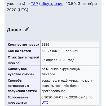
уже есть). --
TSP
(
обсуждение
) 13:50, 3 октября
2020 (UTC).
Досье
править
Количество правок
2836
Кол-во статей
53 (из них 3 — спринт)
Стаж (дата первой
27 апреля 2020 года
правки)
Какое у вас
по мнению окружающих —
чувство юмора?
тяжёлое
Способы
аська, если ещё жива… но могу
поговорить о
создать что-либо более
получении взятки
прогрессивное
Голосование
с 2020-09-03 по 2020-09-13 по
проводится
UTC