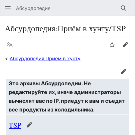
Абсурдопедия
Най
Абсурдопедия
:
Приём в хунту/TSP
Язык
Шпионит
Пра
<
Абсурдопедия:Приём в хунту
прав
Это архивы Абсурдопедии. Не
редактируйте их, иначе администраторы
вычислят вас по IP, приедут к вам и съедят
все продукты из холодильника.
TSP
править