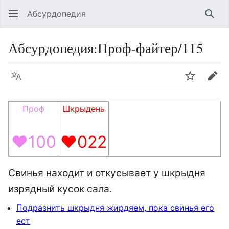
Абсурдопедия
Най
Абсурдопедия
:
Проф-файтер/115
Язык
Шпионит
Пра
Проф
Шкрыдень
♥100
♥022
Свинья находит и откусывает у шкрыдня
изрядный кусок сала.
Подразнить шкрыдня жирдяем, пока свинья его
ест