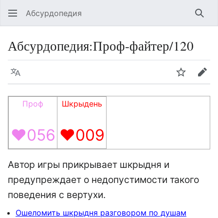
Абсурдопедия
Най
Абсурдопедия
:
Проф-файтер/120
Язык
Шпионит
Пра
Проф
Шкрыдень
♥056
♥009
Автор игры прикрывает шкрыдня и
предупреждает о недопустимости такого
поведения с вертухи.
Ошеломить шкрыдня разговором по душам