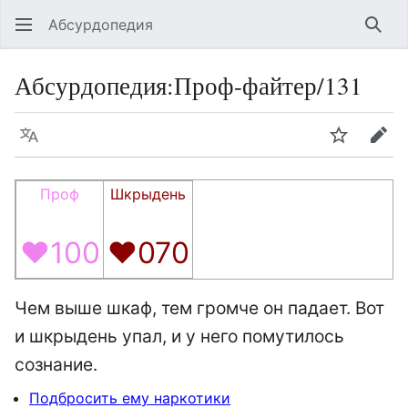
Абсурдопедия
Най
Абсурдопедия
:
Проф-файтер/131
Язык
Шпионит
Пра
Проф
Шкрыдень
♥100
♥070
Чем выше шкаф, тем громче он падает. Вот
и шкрыдень упал, и у него помутилось
сознание.
Подбросить ему наркотики