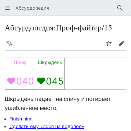
Абсурдопедия
Най
Абсурдопедия
:
Проф-файтер/15
Язык
Шпионит
Пра
Проф
Шкрыдень
♥040
♥045
Шкрыдень падает на спину и потирает
ушибленное место.
Finish him!
Сделать ему «лося на водопое»