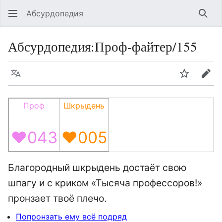
Абсурдопедия
Най
Абсурдопедия
:
Проф-файтер/155
Язык
Шпионит
Пра
Проф
Шкрыдень
♥043
♥005
Благородный шкрыдень достаёт свою
шпагу и с криком «Тысяча профессоров!»
пронзает твоё плечо.
Попронзать ему всё подряд