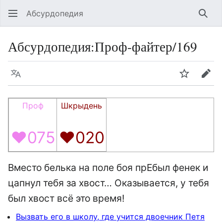
Абсурдопедия
Най
Абсурдопедия
:
Проф-файтер/169
Язык
Шпионит
Пра
Проф
Шкрыдень
♥075
♥020
Вместо белька на поле боя прЕбыл фенек и
цапнул тебя за хвост… Оказывается, у тебя
был хвост всё это время!
Вызвать его в школу, где учится двоечник Петя