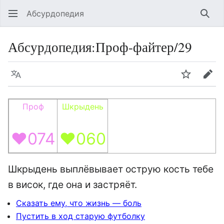
Абсурдопедия
Най
Абсурдопедия
:
Проф-файтер/29
Язык
Шпионит
Пра
Проф
Шкрыдень
♥074
♥060
Шкрыдень выплёвывает острую кость тебе
в висок, где она и застряёт.
Сказать ему, что жизнь — боль
Пустить в ход старую футболку