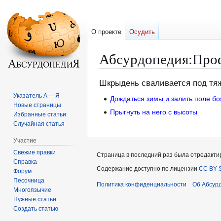
О проекте
Осудить
Абсурдопедия
:
Про
Перейти
Перейти
Шкрыдень сваливается под тяже
к
к
Указатель А — Я
Дождаться зимы и залить поле бо
навигации
поиску
Новые страницы
Прыгнуть на него с высоты
Избранные статьи
Случайная статья
Участие
Свежие правки
Страница в последний раз была отредактир
Справка
Содержание доступно по лицензии
CC BY-S
Форум
Песочница
Политика конфиденциальности
Об Абсур
Многоязычие
Нужные статьи
Создать статью