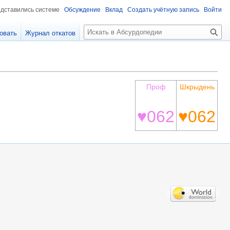
едставились системе
Обсуждение
Вклад
Создать учётную запись
Войти
П
овать
Журнал откатов
о
и
с
к
Проф
Шкрыдень
♥062
♥062