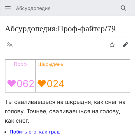
Абсурдопедия
Най
Абсурдопедия
:
Проф-файтер/79
Язык
Шпионит
Пра
Проф
Шкрыдень
♥062
♥024
Ты сваливаешься на шкрыдня, как снег на
голову. Точнее, сваливаешься на голову,
как снег.
Побить его, как град