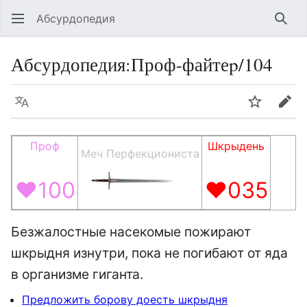
Абсурдопедия
Най
Абсурдопедия
:
Проф-файтеp/104
Язык
Шпионит
Пра
Проф
Шкрыдень
Меч Перфекциониста
♥100
♥035
Безжалостные насекомые пожирают
шкрыдня изнутри, пока не погибают от яда
в организме гиганта.
Предложить борову доесть шкрыдня